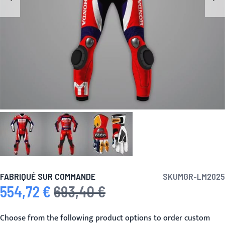
FABRIQUÉ SUR COMMANDE
SKU
MGR-LM2025
554,72 €
693,40 €
Prix spécial
Prix normal
Choose from the following product options to order custom