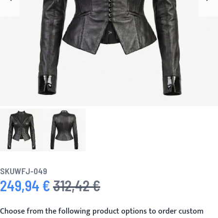
SKU
WFJ-049
249,94 €
312,42 €
Prix spécial
Prix normal
Choose from the following product options to order custom