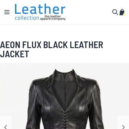
Aller au contenu
Affichage navigation
Mon 
Cherche
AEON FLUX BLACK LEATHER
JACKET