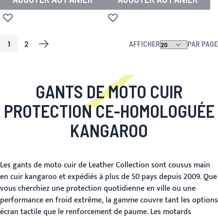
Ajouter à la liste d'achats
Ajouter à la liste d'achats
1
2
AFFICHER
PAR PAGE
PAGE
VOUS LISEZ ACTUELLEMENT LA PAGE
PAGE
PAGE
SUIV.
GANTS DE MOTO CUIR
PROTECTION CE-HOMOLOGUÉE
KANGAROO
Les gants de moto cuir de Leather Collection sont cousus main
en cuir kangaroo et expédiés à plus de 50 pays depuis 2009. Que
vous cherchiez une protection quotidienne en ville ou une
performance en froid extrême, la gamme couvre tant les options
écran tactile que le renforcement de paume. Les motards