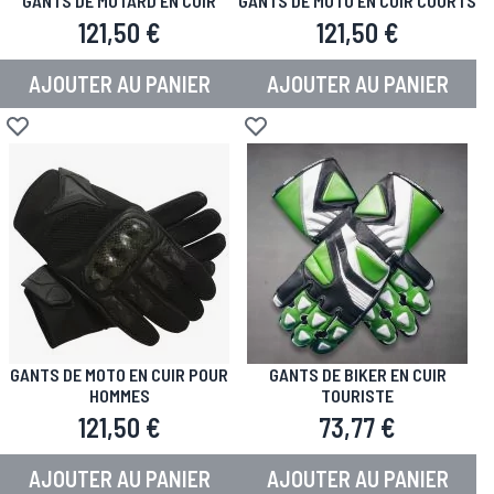
GANTS DE MOTARD EN CUIR
GANTS DE MOTO EN CUIR COURTS
121,50 €
121,50 €
AJOUTER AU PANIER
AJOUTER AU PANIER
Ajouter à la liste d'achats
Ajouter à la liste d'achats
GANTS DE MOTO EN CUIR POUR
GANTS DE BIKER EN CUIR
HOMMES
TOURISTE
121,50 €
73,77 €
AJOUTER AU PANIER
AJOUTER AU PANIER