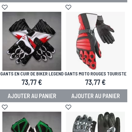
Ajouter à la liste d'achats
Ajouter à la liste d'achats
GANTS EN CUIR DE BIKER LEGEND
GANTS MOTO ROUGES TOURISTE
73,77 €
73,77 €
AJOUTER AU PANIER
AJOUTER AU PANIER
Ajouter à la liste d'achats
Ajouter à la liste d'achats