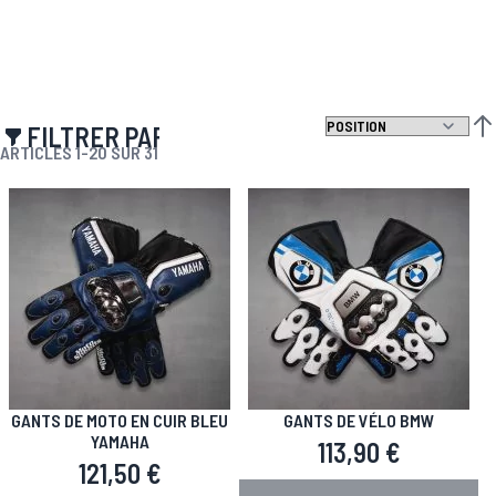
FILTRER PAR
PAR
ARTICLES
1
-
20
SUR
31
GANTS DE MOTO EN CUIR BLEU
GANTS DE VÉLO BMW
YAMAHA
113,90 €
121,50 €