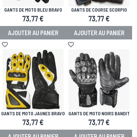
GANTS DE MOTO BLEU BRAVO
GANTS DE COURSE SCORPIO
73,77 €
73,77 €
AJOUTER AU PANIER
AJOUTER AU PANIER
Ajouter à la liste d'achats
Ajouter à la liste d'achats
GANTS DE MOTO JAUNES BRAVO
GANTS DE MOTO NOIRS BANDIT
73,77 €
73,77 €
AJOUTER AU PANIER
AJOUTER AU PANIER