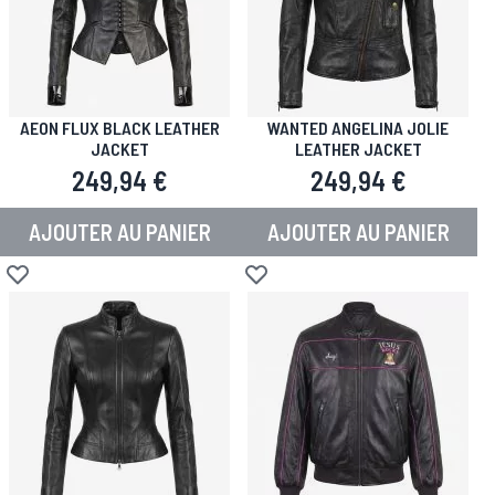
AEON FLUX BLACK LEATHER
WANTED ANGELINA JOLIE
JACKET
LEATHER JACKET
249,94 €
249,94 €
AJOUTER AU PANIER
AJOUTER AU PANIER
Ajouter à la liste d'achats
Ajouter à la liste d'achats