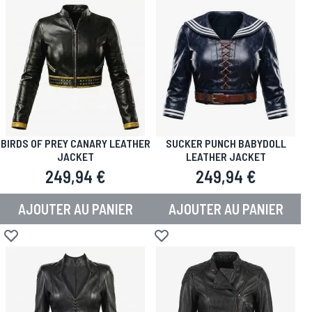
BIRDS OF PREY CANARY LEATHER
SUCKER PUNCH BABYDOLL
JACKET
LEATHER JACKET
249,94 €
249,94 €
AJOUTER AU PANIER
AJOUTER AU PANIER
Ajouter à la liste d'achats
Ajouter à la liste d'achats