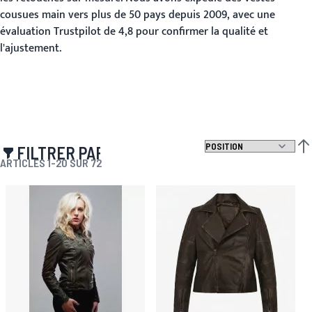
cousues main vers plus de 50 pays depuis 2009, avec une
évaluation Trustpilot de 4,8 pour confirmer la qualité et
l'ajustement.
FILTRER PAR
PAR
ARTICLES
1
-
20
SUR
72