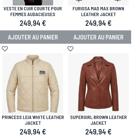
VESTE EN CUIR COURTE POUR
FURIOSA MAD MAX BROWN
FEMMES AUDACIEUSES
LEATHER JACKET
249,94 €
249,94 €
AJOUTER AU PANIER
AJOUTER AU PANIER
Ajouter à la liste d'achats
Ajouter à la liste d'achats
PRINCESS LEIA WHITE LEATHER
SUPERGIRL BROWN LEATHER
JACKET
JACKET
249,94 €
249,94 €