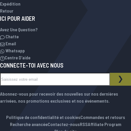
Expédition
Retour
ICI POUR AIDER
Avez Une Question?
Chatte
Email
Whatsapp
Centre D'aide
CONNECTE-TOI AVEC NOUS
Inscription à notre newsletter :
NEWSLETTER
INS
Abonnez-vous pour recevoir des nouvelles sur nos dernières
arrivées, nos promotions exclusives et nos événements.
Politique de confidentialité et cookies
Commandes et retours
Recherche avancée
Contactez-nous
RSS
Affiliate Program