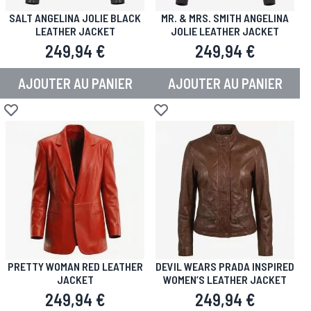
SALT ANGELINA JOLIE BLACK
MR. & MRS. SMITH ANGELINA
LEATHER JACKET
JOLIE LEATHER JACKET
249,94 €
249,94 €
AJOUTER AU PANIER
AJOUTER AU PANIER
Ajouter à la liste d'achats
Ajouter à la liste d'achats
PRETTY WOMAN RED LEATHER
DEVIL WEARS PRADA INSPIRED
JACKET
WOMEN’S LEATHER JACKET
249,94 €
249,94 €