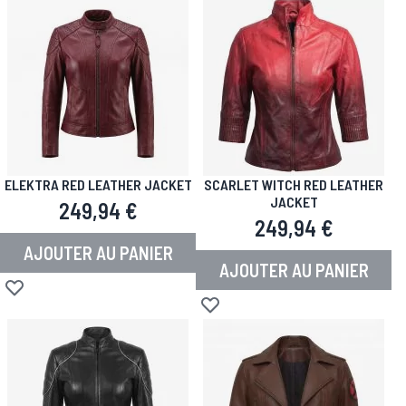
ELEKTRA RED LEATHER JACKET
SCARLET WITCH RED LEATHER
JACKET
249,94 €
249,94 €
AJOUTER AU PANIER
AJOUTER AU PANIER
Ajouter à la liste d'achats
Ajouter à la liste d'achats