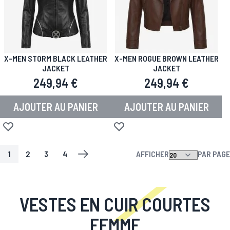
X-MEN STORM BLACK LEATHER
X-MEN ROGUE BROWN LEATHER
JACKET
JACKET
249,94 €
249,94 €
AJOUTER AU PANIER
AJOUTER AU PANIER
Ajouter à la liste d'achats
Ajouter à la liste d'achats
1
2
3
4
AFFICHER
PAR PAGE
PAGE
VOUS LISEZ ACTUELLEMENT LA PAGE
PAGE
PAGE
PAGE
PAGE
SUIV.
VESTES EN CUIR COURTES
FEMME