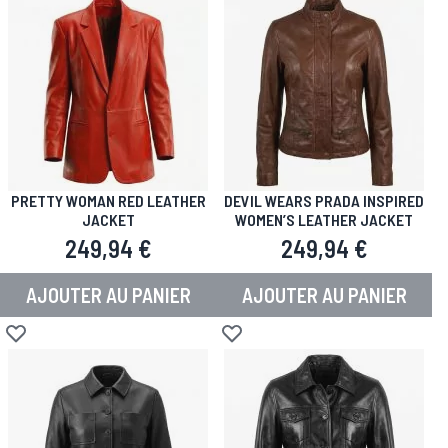
PRETTY WOMAN RED LEATHER
DEVIL WEARS PRADA INSPIRED
JACKET
WOMEN’S LEATHER JACKET
249,94 €
249,94 €
AJOUTER AU PANIER
AJOUTER AU PANIER
Ajouter à la liste d'achats
Ajouter à la liste d'achats