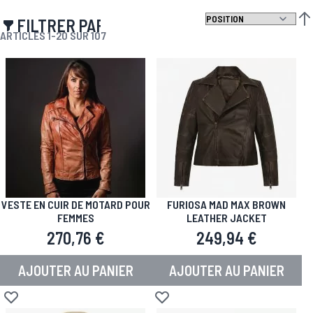
FILTRER PAR
PAR
ARTICLES
1
-
20
SUR
107
VESTE EN CUIR DE MOTARD POUR
FURIOSA MAD MAX BROWN
FEMMES
LEATHER JACKET
270,76 €
249,94 €
AJOUTER AU PANIER
AJOUTER AU PANIER
Ajouter à la liste d'achats
Ajouter à la liste d'achats