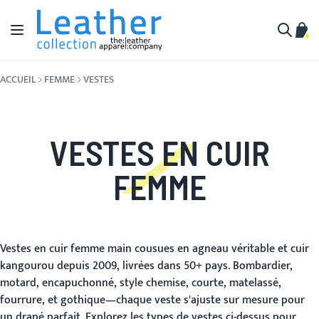
Aller au contenu
Affichage navigation
Mon 
Cherche
ACCUEIL
FEMME
VESTES
VESTES EN CUIR
FEMME
Vestes en cuir femme main cousues en agneau véritable et cuir
kangourou depuis 2009, livrées dans 50+ pays. Bombardier,
motard, encapuchonné, style chemise, courte, matelassé,
fourrure, et gothique—chaque veste s'ajuste sur mesure pour
un drapé parfait. Explorez les types de vestes ci-dessus pour