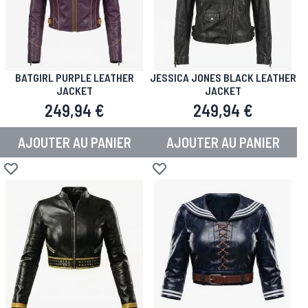
BATGIRL PURPLE LEATHER
JESSICA JONES BLACK LEATHER
JACKET
JACKET
249,94 €
249,94 €
AJOUTER AU PANIER
AJOUTER AU PANIER
Ajouter à la liste d'achats
Ajouter à la liste d'achats