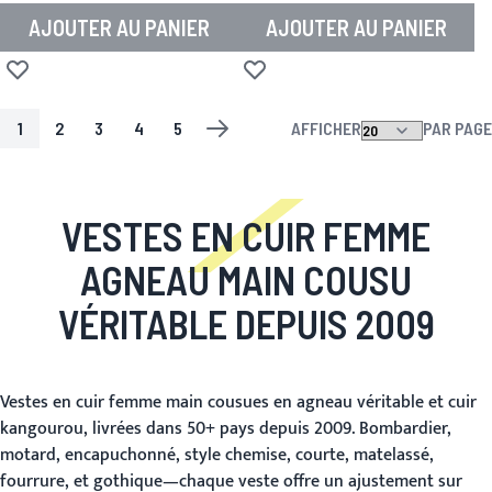
AJOUTER AU PANIER
AJOUTER AU PANIER
Ajouter à la liste d'achats
Ajouter à la liste d'achats
1
2
3
4
5
AFFICHER
PAR PAGE
PAGE
VOUS LISEZ ACTUELLEMENT LA PAGE
PAGE
PAGE
PAGE
PAGE
PAGE
SUIV.
VESTES EN CUIR FEMME
AGNEAU MAIN COUSU
VÉRITABLE DEPUIS 2009
Vestes en cuir femme main cousues en agneau véritable et cuir
kangourou, livrées dans 50+ pays depuis 2009. Bombardier,
motard, encapuchonné, style chemise, courte, matelassé,
fourrure, et gothique—chaque veste offre un ajustement sur