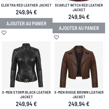
ELEKTRA RED LEATHER JACKET
SCARLET WITCH RED LEATHER
JACKET
249,94 €
249,94 €
AJOUTER AU PANIER
AJOUTER AU PANIER
Ajouter à la liste d'achats
Ajouter à la liste d'achats
X-MEN STORM BLACK LEATHER
X-MEN ROGUE BROWN LEATHER
JACKET
JACKET
249,94 €
249,94 €