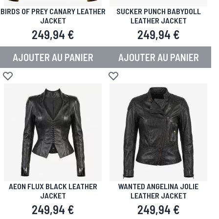
BIRDS OF PREY CANARY LEATHER
SUCKER PUNCH BABYDOLL
JACKET
LEATHER JACKET
249,94 €
249,94 €
AJOUTER AU PANIER
AJOUTER AU PANIER
Ajouter à la liste d'achats
Ajouter à la liste d'achats
AEON FLUX BLACK LEATHER
WANTED ANGELINA JOLIE
JACKET
LEATHER JACKET
249,94 €
249,94 €