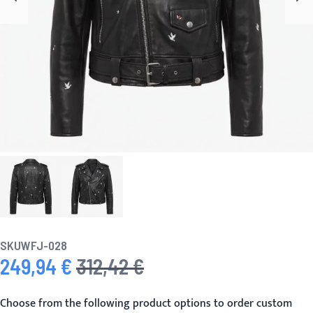
SKU
WFJ-028
249,94 €
312,42 €
Prix spécial
Prix normal
Choose from the following product options to order custom