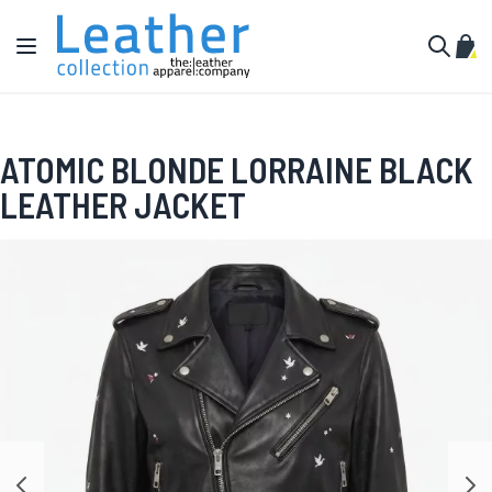
Aller au contenu
Affichage navigation
Mon 
Cherche
ATOMIC BLONDE LORRAINE BLACK
LEATHER JACKET