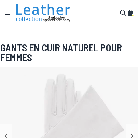
Aller au contenu
Affichage navigation
Mon 
Cherche
GANTS EN CUIR NATUREL POUR
FEMMES