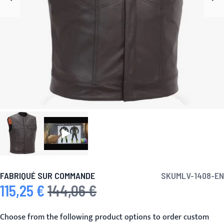
FABRIQUÉ SUR COMMANDE
SKU
MLV-1408-EN
115,25 €
144,06 €
Prix spécial
Prix normal
Choose from the following product options to order custom