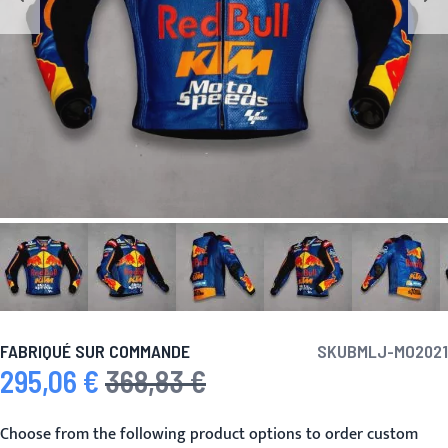
FABRIQUÉ SUR COMMANDE
SKU
BMLJ-MO2021
295,06 €
368,83 €
Prix spécial
Prix normal
Choose from the following product options to order custom