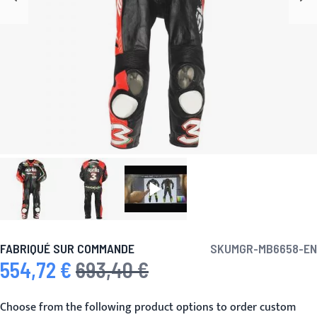
FABRIQUÉ SUR COMMANDE
SKU
MGR-MB6658-EN
554,72 €
693,40 €
Prix spécial
Prix normal
Choose from the following product options to order custom