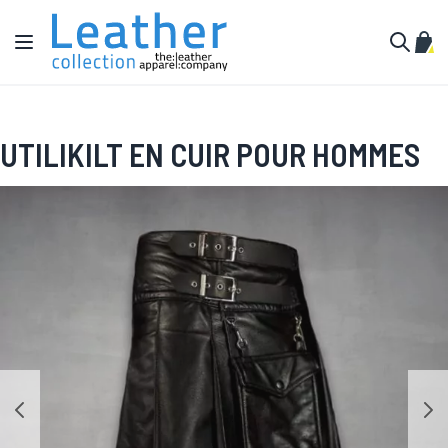
Aller au contenu
Affichage navigation
Mon 
Cherche
UTILIKILT EN CUIR POUR HOMMES