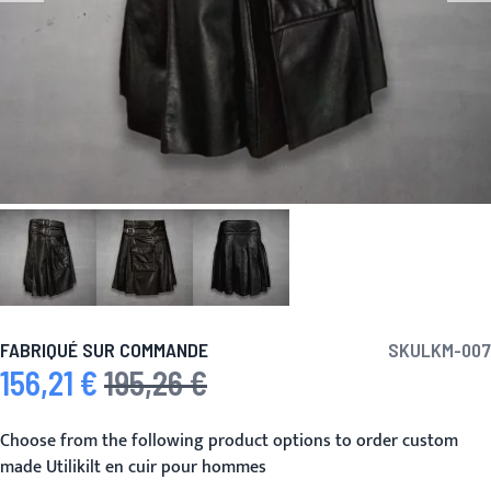
FABRIQUÉ SUR COMMANDE
SKU
LKM-007
156,21 €
195,26 €
Prix spécial
Prix normal
Choose from the following product options to order custom
made Utilikilt en cuir pour hommes