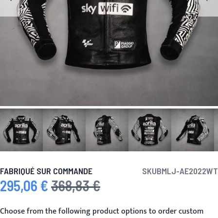
FABRIQUÉ SUR COMMANDE
SKU
BMLJ-AE2022WT
295,06 €
368,83 €
Prix spécial
Prix normal
Choose from the following product options to order custom