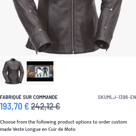
FABRIQUÉ SUR COMMANDE
SKU
MLJ-1396-EN
193,70 €
242,12 €
Prix spécial
Prix normal
Choose from the following product options to order custom
made Veste Longue en Cuir de Moto