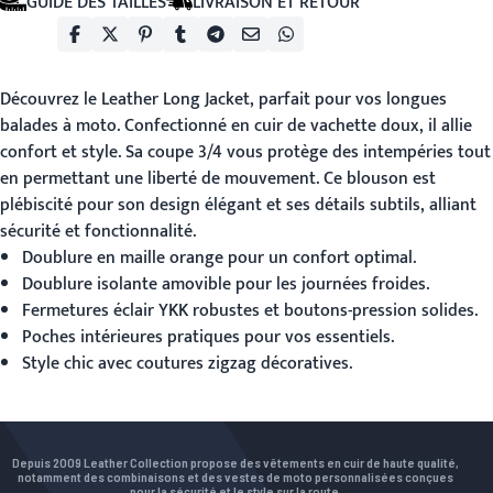
GUIDE DES TAILLES
LIVRAISON ET RETOUR
Découvrez le
Leather Long Jacket
, parfait pour vos longues
balades à moto. Confectionné en cuir de vachette doux, il allie
confort et style. Sa coupe 3/4 vous protège des intempéries tout
en permettant une liberté de mouvement. Ce blouson est
plébiscité pour son design élégant et ses détails subtils, alliant
sécurité et fonctionnalité.
Doublure en maille orange pour un confort optimal.
Doublure isolante amovible pour les journées froides.
Fermetures éclair YKK robustes et boutons-pression solides.
Poches intérieures pratiques pour vos essentiels.
Style chic avec coutures zigzag décoratives.
Depuis 2009 Leather Collection propose des vêtements en cuir de haute qualité,
notamment des combinaisons et des vestes de moto personnalisées conçues
pour la sécurité et le style sur la route.