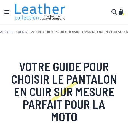
Aller au contenu
Affichage navigation
Mon 
Cherche
ACCUEIL
BLOG
VOTRE GUIDE POUR CHOISIR LE PANTALON EN CUIR SUR 
VOTRE GUIDE POUR
CHOISIR LE PANTALON
EN CUIR SUR MESURE
PARFAIT POUR LA
MOTO