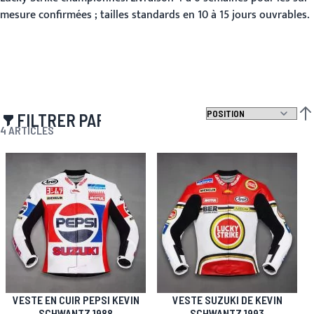
mesure confirmées ; tailles standards en 10 à 15 jours ouvrables.
FILTRER PAR
PAR
4
ARTICLES
VESTE EN CUIR PEPSI KEVIN
VESTE SUZUKI DE KEVIN
SCHWANTZ 1988
SCHWANTZ 1993