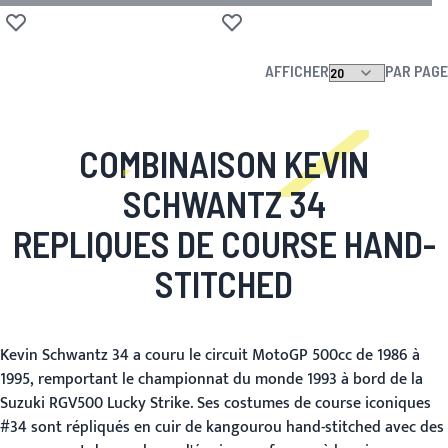
Ajouter à la liste d'achats
Ajouter à la liste d'achats
AFFICHER
PAR PAGE
COMBINAISON KEVIN
SCHWANTZ 34
REPLIQUES DE COURSE HAND-
STITCHED
Kevin Schwantz 34 a couru le circuit MotoGP 500cc de 1986 à
1995, remportant le championnat du monde 1993 à bord de la
Suzuki RGV500 Lucky Strike. Ses costumes de course iconiques
#34 sont répliqués en cuir de kangourou hand-stitched avec des