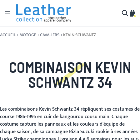
Aller au contenu
Affichage navigation
Mon 
Cherche
ACCUEIL
MOTOGP
CAVALIERS
KEVIN SCHWANTZ
COMBINAISON KEVIN
SCHWANTZ 34
Les combinaisons Kevin Schwantz 34 répliquent ses costumes de
course 1986-1995 en cuir de kangourou cousu main. Chaque
costume capture les panneaux et les couleurs d'équipe de
chaque saison, de sa campagne Rizla Suzuki rookie à ses années
Lucky Strike championnes. Livraison 4 à 6 semaines pour les sur-