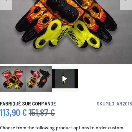
FABRIQUÉ SUR COMMANDE
SKU
MLG-AR2018
113,90 €
151,87 €
Prix spécial
Prix normal
Choose from the following product options to order custom