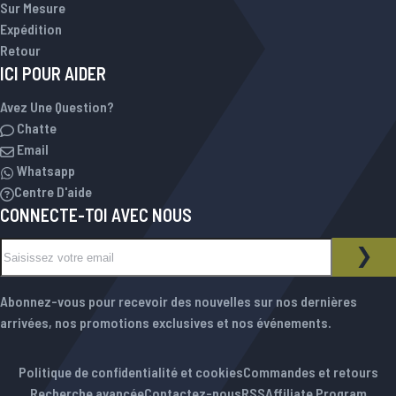
Sur Mesure
Expédition
Retour
ICI POUR AIDER
Avez Une Question?
Chatte
Email
Whatsapp
Centre D'aide
CONNECTE-TOI AVEC NOUS
Inscription à notre newsletter :
NEWSLETTER
INS
Abonnez-vous pour recevoir des nouvelles sur nos dernières
arrivées, nos promotions exclusives et nos événements.
Politique de confidentialité et cookies
Commandes et retours
Recherche avancée
Contactez-nous
RSS
Affiliate Program