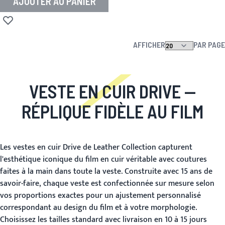
AJOUTER AU PANIER
Ajouter à la liste d'achats
AFFICHER
PAR PAGE
VESTE EN CUIR DRIVE
—
RÉPLIQUE FIDÈLE AU FILM
Les vestes en cuir Drive de Leather Collection capturent
l'esthétique iconique du film en cuir véritable avec coutures
faites à la main dans toute la veste. Construite avec 15 ans de
savoir-faire, chaque veste est confectionnée sur mesure selon
vos proportions exactes pour un ajustement personnalisé
correspondant au design du film et à votre morphologie.
Choisissez les tailles standard avec livraison en 10 à 15 jours