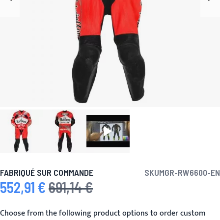
FABRIQUÉ SUR COMMANDE
SKU
MGR-RW6600-EN
552,91 €
691,14 €
Prix spécial
Prix normal
Choose from the following product options to order custom