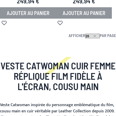
249,94 €
249,94 €
AJOUTER AU PANIER
AJOUTER AU PANIER
Ajouter à la liste d'achats
Ajouter à la liste d'achats
AFFICHER
PAR PAGE
VESTE CATWOMAN CUIR FEMME
RÉPLIQUE FILM FIDÈLE À
L'ÉCRAN, COUSU MAIN
Veste Catwoman inspirée du personnage emblématique du film,
cousu main en cuir véritable par Leather Collection depuis 2009.