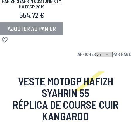
HAFIZH SYAHRIN COSTUME KTM
MOTOGP 2019
554,72 €
AJOUTER AU PANIER
Ajouter à la liste d'achats
AFFICHER
PAR PAGE
VESTE MOTOGP HAFIZH
SYAHRIN 55
RÉPLICA DE COURSE CUIR
KANGAROO