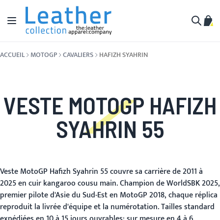
Aller au contenu
Affichage navigation
Mon 
Cherche
ACCUEIL
MOTOGP
CAVALIERS
HAFIZH SYAHRIN
VESTE MOTOGP HAFIZH
SYAHRIN 55
Veste MotoGP Hafizh Syahrin 55 couvre sa carrière de 2011 à
2025 en cuir kangaroo cousu main. Champion de WorldSBK 2025,
premier pilote d'Asie du Sud-Est en MotoGP 2018, chaque réplica
reproduit la livrée d'équipe et la numérotation. Tailles standard
expédiées en 10 à 15 jours ouvrables; sur mesure en 4 à 6