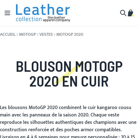
Aller au contenu
Affichage navigation
Mon 
Cherche
ACCUEIL
MOTOGP
VESTES
MOTOGP 2020
BLOUSON MOTOGP
2020 EN CUIR
Les blousons MotoGP 2020 combinent le cuir kangaroo cousu
main avec les panneaux de la saison 2020. Chaque veste
reproduce les silhouettes authentiques des champions avec une
construction renforcée et des poches armor compatibles.
Livraison en 4 à 6 semaines pour mesure personnalisée ; 10 à 15