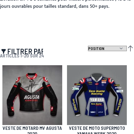
jours ouvrables pour tailles standard, dans 50+ pays.
FILTRER PAR
PAR
ARTICLES
1
-
20
SUR
24
VESTE DE MOTARD MV AGUSTA
VESTE DE MOTO SUPERMOTO
2020
YAMAHA WSBK 2020