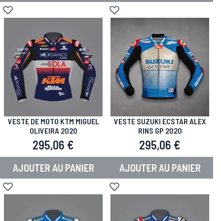
Ajouter à la liste d'achats
Ajouter à la liste d'achats
VESTE DE MOTO KTM MIGUEL
VESTE SUZUKI ECSTAR ALEX
OLIVEIRA 2020
RINS GP 2020
295,06 €
295,06 €
AJOUTER AU PANIER
AJOUTER AU PANIER
Ajouter à la liste d'achats
Ajouter à la liste d'achats