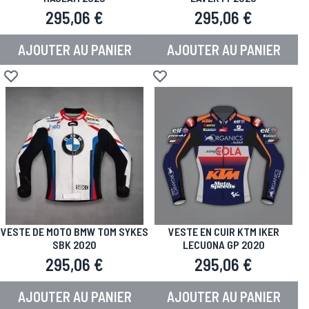
295,06 €
295,06 €
AJOUTER AU PANIER
AJOUTER AU PANIER
Ajouter à la liste d'achats
Ajouter à la liste d'achats
VESTE DE MOTO BMW TOM SYKES
VESTE EN CUIR KTM IKER
SBK 2020
LECUONA GP 2020
295,06 €
295,06 €
AJOUTER AU PANIER
AJOUTER AU PANIER