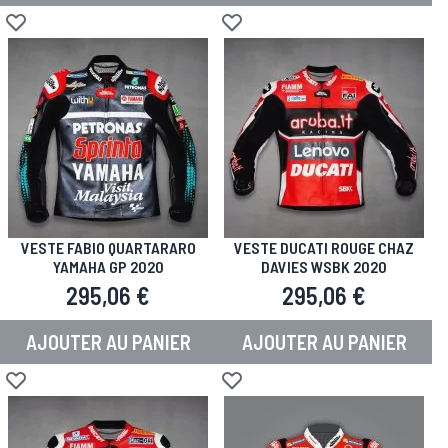
Ajouter à la liste d'achats
Ajouter à la liste d'achats
VESTE FABIO QUARTARARO
VESTE DUCATI ROUGE CHAZ
YAMAHA GP 2020
DAVIES WSBK 2020
295,06 €
295,06 €
AJOUTER AU PANIER
AJOUTER AU PANIER
Ajouter à la liste d'achats
Ajouter à la liste d'achats