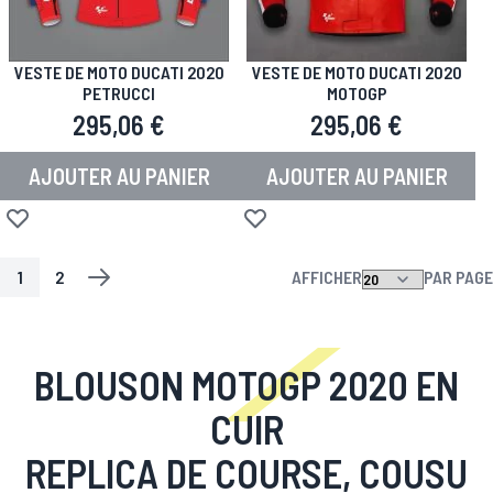
VESTE DE MOTO DUCATI 2020
VESTE DE MOTO DUCATI 2020
PETRUCCI
MOTOGP
295,06 €
295,06 €
AJOUTER AU PANIER
AJOUTER AU PANIER
Ajouter à la liste d'achats
Ajouter à la liste d'achats
1
2
AFFICHER
PAR PAGE
PAGE
VOUS LISEZ ACTUELLEMENT LA PAGE
PAGE
PAGE
SUIV.
BLOUSON MOTOGP 2020 EN
CUIR
REPLICA DE COURSE, COUSU