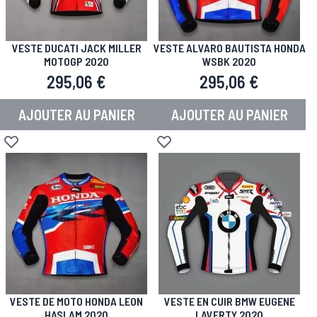
VESTE DUCATI JACK MILLER
VESTE ALVARO BAUTISTA HONDA
MOTOGP 2020
WSBK 2020
295,06 €
295,06 €
AJOUTER AU PANIER
AJOUTER AU PANIER
Ajouter à la liste d'achats
Ajouter à la liste d'achats
VESTE DE MOTO HONDA LEON
VESTE EN CUIR BMW EUGENE
HASLAM 2020
LAVERTY 2020